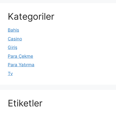
Kategoriler
Bahis
Casino
Giriş
Para Çekme
Para Yatırma
Tv
Etiketler