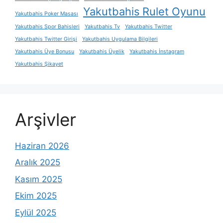
Yakutbahis Rulet Oyunu
Yakutbahis Poker Masası
Yakutbahis Spor Bahisleri
Yakutbahis Tv
Yakutbahis Twitter
Yakutbahis Twitter Girişi
Yakutbahis Uygulama Bilgileri
Yakutbahis Üye Bonusu
Yakutbahis Üyelik
Yakutbahis İnstagram
Yakutbahis Şikayet
Arşivler
Haziran 2026
Aralık 2025
Kasım 2025
Ekim 2025
Eylül 2025