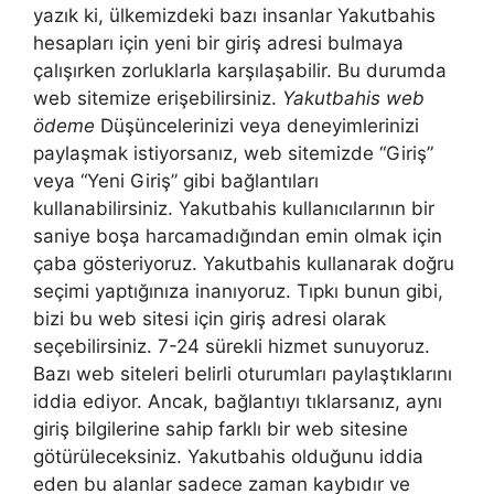
yazık ki, ülkemizdeki bazı insanlar Yakutbahis
hesapları için yeni bir giriş adresi bulmaya
çalışırken zorluklarla karşılaşabilir. Bu durumda
web sitemize erişebilirsiniz.
Yakutbahis web
ödeme
Düşüncelerinizi veya deneyimlerinizi
paylaşmak istiyorsanız, web sitemizde “Giriş”
veya “Yeni Giriş” gibi bağlantıları
kullanabilirsiniz. Yakutbahis kullanıcılarının bir
saniye boşa harcamadığından emin olmak için
çaba gösteriyoruz. Yakutbahis kullanarak doğru
seçimi yaptığınıza inanıyoruz. Tıpkı bunun gibi,
bizi bu web sitesi için giriş adresi olarak
seçebilirsiniz. 7-24 sürekli hizmet sunuyoruz.
Bazı web siteleri belirli oturumları paylaştıklarını
iddia ediyor. Ancak, bağlantıyı tıklarsanız, aynı
giriş bilgilerine sahip farklı bir web sitesine
götürüleceksiniz. Yakutbahis olduğunu iddia
eden bu alanlar sadece zaman kaybıdır ve