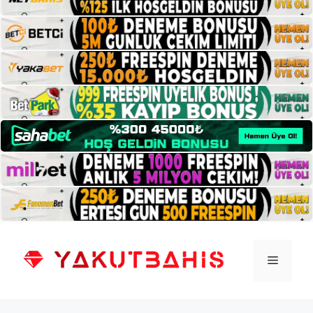
İçeriğe
atla
Menü