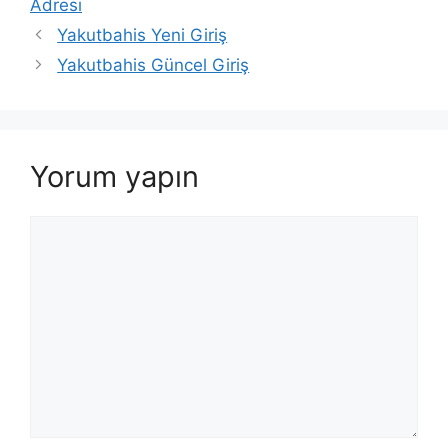
Adresi
Yakutbahis Yeni Giriş
Yakutbahis Güncel Giriş
Yorum yapın
Yorum