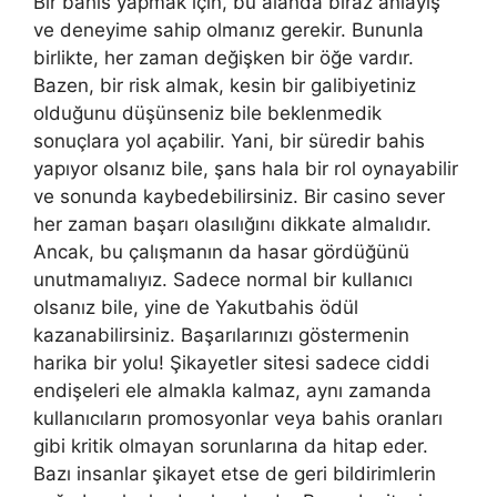
Bir bahis yapmak için, bu alanda biraz anlayış
ve deneyime sahip olmanız gerekir. Bununla
birlikte, her zaman değişken bir öğe vardır.
Bazen, bir risk almak, kesin bir galibiyetiniz
olduğunu düşünseniz bile beklenmedik
sonuçlara yol açabilir. Yani, bir süredir bahis
yapıyor olsanız bile, şans hala bir rol oynayabilir
ve sonunda kaybedebilirsiniz. Bir casino sever
her zaman başarı olasılığını dikkate almalıdır.
Ancak, bu çalışmanın da hasar gördüğünü
unutmamalıyız. Sadece normal bir kullanıcı
olsanız bile, yine de Yakutbahis ödül
kazanabilirsiniz. Başarılarınızı göstermenin
harika bir yolu! Şikayetler sitesi sadece ciddi
endişeleri ele almakla kalmaz, aynı zamanda
kullanıcıların promosyonlar veya bahis oranları
gibi kritik olmayan sorunlarına da hitap eder.
Bazı insanlar şikayet etse de geri bildirimlerin