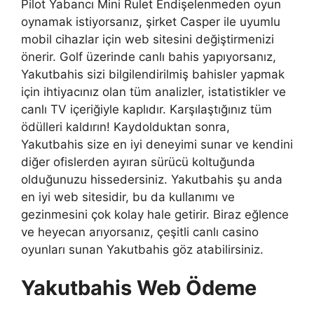
Pilot Yabancı Mini Rulet Endişelenmeden oyun
oynamak istiyorsanız, şirket Casper ile uyumlu
mobil cihazlar için web sitesini değiştirmenizi
önerir. Golf üzerinde canlı bahis yapıyorsanız,
Yakutbahis sizi bilgilendirilmiş bahisler yapmak
için ihtiyacınız olan tüm analizler, istatistikler ve
canlı TV içeriğiyle kaplıdır. Karşılaştığınız tüm
ödülleri kaldırın! Kaydolduktan sonra,
Yakutbahis size en iyi deneyimi sunar ve kendini
diğer ofislerden ayıran sürücü koltuğunda
olduğunuzu hissedersiniz. Yakutbahis şu anda
en iyi web sitesidir, bu da kullanımı ve
gezinmesini çok kolay hale getirir. Biraz eğlence
ve heyecan arıyorsanız, çeşitli canlı casino
oyunları sunan Yakutbahis göz atabilirsiniz.
Yakutbahis Web Ödeme