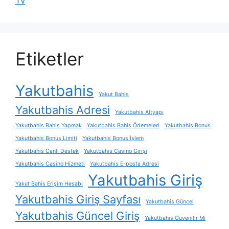
Tv
Etiketler
Yakutbahis
Yakut Bahis
Yakutbahis Adresi
Yakutbahis Altyapı
Yakutbahis Bahis Yapmak
Yakutbahis Bahis Ödemeleri
Yakutbahis Bonus
Yakutbahis Bonus Limiti
Yakutbahis Bonus İşlem
Yakutbahis Canlı Destek
Yakutbahis Casino Girişi
Yakutbahis Casino Hizmeti
Yakutbahis E-posta Adresi
Yakutbahis Giriş
Yakut Bahis Erişim Hesabı
Yakutbahis Giriş Sayfası
Yakutbahis Güncel
Yakutbahis Güncel Giriş
Yakutbahis Güvenilir Mi