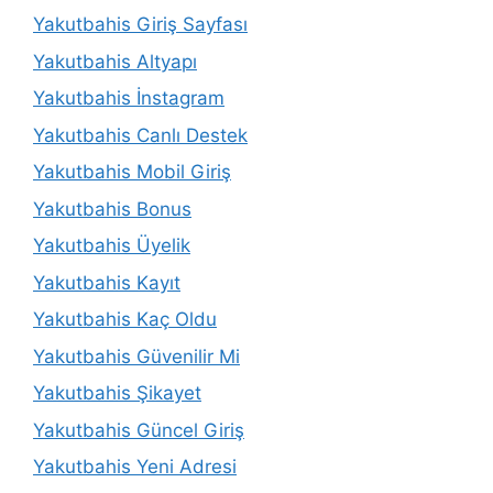
Yakutbahis Giriş Sayfası
Yakutbahis Altyapı
Yakutbahis İnstagram
Yakutbahis Canlı Destek
Yakutbahis Mobil Giriş
Yakutbahis Bonus
Yakutbahis Üyelik
Yakutbahis Kayıt
Yakutbahis Kaç Oldu
Yakutbahis Güvenilir Mi
Yakutbahis Şikayet
Yakutbahis Güncel Giriş
Yakutbahis Yeni Adresi