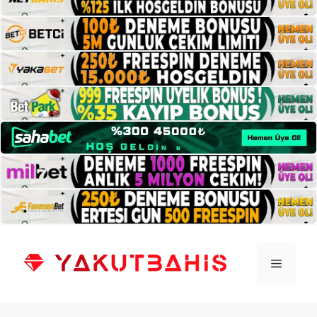
İçeriğe
atla
Menü