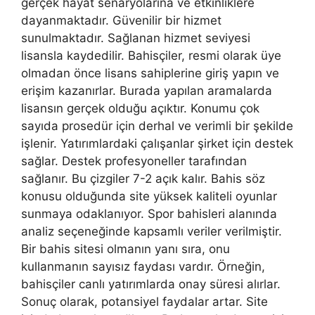
gerçek hayat senaryolarına ve etkinliklere
dayanmaktadır. Güvenilir bir hizmet
sunulmaktadır. Sağlanan hizmet seviyesi
lisansla kaydedilir. Bahisçiler, resmi olarak üye
olmadan önce lisans sahiplerine giriş yapın ve
erişim kazanırlar. Burada yapılan aramalarda
lisansın gerçek olduğu açıktır. Konumu çok
sayıda prosedür için derhal ve verimli bir şekilde
işlenir. Yatırımlardaki çalışanlar şirket için destek
sağlar. Destek profesyoneller tarafından
sağlanır. Bu çizgiler 7-2 açık kalır. Bahis söz
konusu olduğunda site yüksek kaliteli oyunlar
sunmaya odaklanıyor. Spor bahisleri alanında
analiz seçeneğinde kapsamlı veriler verilmiştir.
Bir bahis sitesi olmanın yanı sıra, onu
kullanmanın sayısız faydası vardır. Örneğin,
bahisçiler canlı yatırımlarda onay süresi alırlar.
Sonuç olarak, potansiyel faydalar artar. Site