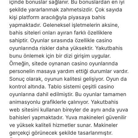
içinde bonuslar sağlanır. Bu bonuslardan en iyi
şekilde yararlanmak zahmetsizdir. Çok sayıda
kişi platform aracılığıyla piyasaya bahis
yapmaktadır. Geleneksel işletmelerin aksine,
bahis siteleri onları ayıran farklı özelliklere
sahiptir. Oyunlar sırasında özellikle casino
oyunlarında riskler daha yüksektir. Yakutbahis
bunu önlemek için bir dizi girişim uygular.
Örneğin, sitede oynanan casino oyunlarında
personelin masaya yardım ettiği durumlar vardır.
Sonuç olarak, oyunun kalitesi gelişiyor. Oyun da
kontrol altında. Tablo sistemi çeşitli casino
oyunlarına dahil edilmiştir. Bu oyunlar tamamen
animasyonlu grafiklerle çalınıyor. Yakutbahis
web sitesini kullanan bireyler de aynı anda yuva
bahisleri yapmaktadır. Yuva makineleri güvenilir
ve yüksek kaliteli hizmetler sunar. Makineler
gerçekçi görünecek şekilde tasarlanmıştır.