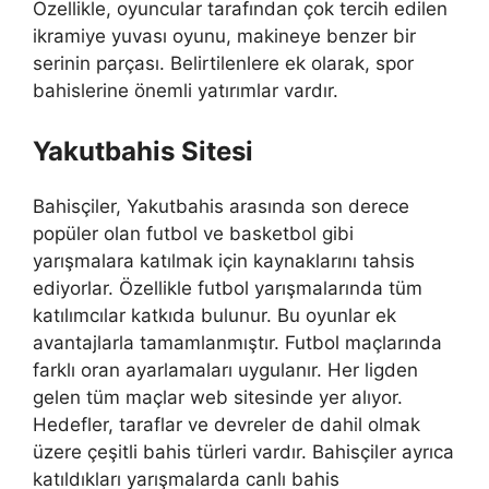
Özellikle, oyuncular tarafından çok tercih edilen
ikramiye yuvası oyunu, makineye benzer bir
serinin parçası. Belirtilenlere ek olarak, spor
bahislerine önemli yatırımlar vardır.
Yakutbahis Sitesi
Bahisçiler, Yakutbahis arasında son derece
popüler olan futbol ve basketbol gibi
yarışmalara katılmak için kaynaklarını tahsis
ediyorlar. Özellikle futbol yarışmalarında tüm
katılımcılar katkıda bulunur. Bu oyunlar ek
avantajlarla tamamlanmıştır. Futbol maçlarında
farklı oran ayarlamaları uygulanır. Her ligden
gelen tüm maçlar web sitesinde yer alıyor.
Hedefler, taraflar ve devreler de dahil olmak
üzere çeşitli bahis türleri vardır. Bahisçiler ayrıca
katıldıkları yarışmalarda canlı bahis