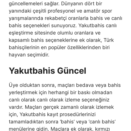
güncellemeleri sağlar. Dünyanın dört bir
yanındaki çeşitli profesyonel ve amatör spor
yarışmalarında rekabetçi oranlarla bahis ve canlı
bahis seçenekleri sunuyoruz. Yakutbahis canlı
eşleştirme sitesinde olumlu oranlara ve
kapsamlı bahis seçeneklerine ek olarak, Türk
bahisçilerinin en popüler özelliklerinden biri
hayvan seçimidir.
Yakutbahis Güncel
Üye olduktan sonra, maçları bedava veya bahis
yerleştirmek için herhangi bir baskı olmadan
canlı olarak canlı olarak izleme seçeneğiniz
vardır. Maçları gerçek zamanlı olarak izlemek
için, Yakutbahis kayıt prosedürlerinizi
tamamladıktan sonra ‘bahis’ veya ‘canlı bahis’
menülerine gidin. Maçlara ek olarak, kırmızı