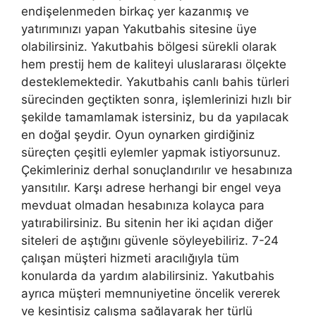
endişelenmeden birkaç yer kazanmış ve
yatırımınızı yapan Yakutbahis sitesine üye
olabilirsiniz. Yakutbahis bölgesi sürekli olarak
hem prestij hem de kaliteyi uluslararası ölçekte
desteklemektedir. Yakutbahis canlı bahis türleri
sürecinden geçtikten sonra, işlemlerinizi hızlı bir
şekilde tamamlamak istersiniz, bu da yapılacak
en doğal şeydir. Oyun oynarken girdiğiniz
süreçten çeşitli eylemler yapmak istiyorsunuz.
Çekimleriniz derhal sonuçlandırılır ve hesabınıza
yansıtılır. Karşı adrese herhangi bir engel veya
mevduat olmadan hesabınıza kolayca para
yatırabilirsiniz. Bu sitenin her iki açıdan diğer
siteleri de aştığını güvenle söyleyebiliriz. 7-24
çalışan müşteri hizmeti aracılığıyla tüm
konularda da yardım alabilirsiniz. Yakutbahis
ayrıca müşteri memnuniyetine öncelik vererek
ve kesintisiz çalışma sağlayarak her türlü