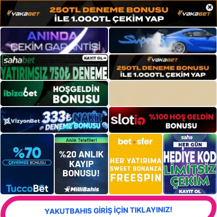
×
YAKUTBAHIS GİRİŞ İÇİN TIKLAYINIZ!