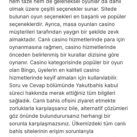
hem taze hem de geleneksel oyunlar da dahil
olmak üzere çeşitli seçenekler sunar. Sitede
bulunan oyun seçenekleri en başarılı ve popüler
seçeneklerdir. Ayrıca, masa oyunları casino
müşterileri tarafından yaygın bir şekilde zevk
almaktadır. Canlı casino hizmetlerinde para için
oynanmasına rağmen, casino hizmetlerinde
önceden belirlenmiş bir kurallar dizisine göre
oynanır. Casino kategorisinde popüler bir oyun
olan Bingo, üyelerin en kaliteli casino
hizmetlerinde keyif almaları için kullanılabilir.
Soru ve Cevap bölümünde Yakutbahis kabul
süreci hakkında merak ettiğiniz tüm bilgileri
sağladık. Canlı bahis ofisini ziyaret etmekte
zorluklarla karşılaşsanız bile, alternatif çözümleri
göz önünde bulundurursanız herhangi bir
sorunla karşılaşmazsınız. Ülkemizdeki tüm canlı
bahis sitelerinin erişim sorunlarıyla