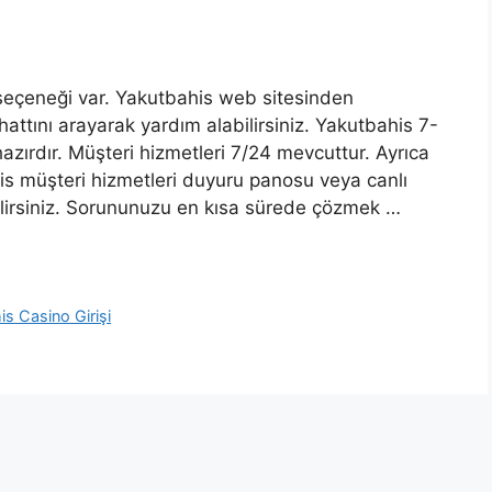
e seçeneği var. Yakutbahis web sitesinden
hattını arayarak yardım alabilirsiniz. Yakutbahis 7-
zırdır. Müşteri hizmetleri 7/24 mevcuttur. Ayrıca
his müşteri hizmetleri duyuru panosu veya canlı
ilirsiniz. Sorununuzu en kısa sürede çözmek …
s Casino Girişi