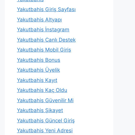
Yakutbahis Giriş Sayfası
Yakutbahis Altyapı
Yakutbahis İnstagram
Yakutbahis Canlı Destek
Yakutbahis Mobil Giriş
Yakutbahis Bonus
Yakutbahis Üyelik
Yakutbahis Kayıt
Yakutbahis Kaç Oldu
Yakutbahis Güvenilir Mi
Yakutbahis Şikayet
Yakutbahis Güncel Giriş
Yakutbahis Yeni Adresi